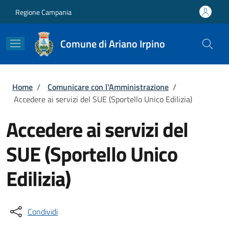
Salta al contenuto principale
Skip to footer content
Regione Campania
Comune di Ariano Irpino
Briciole di pane
Home
/
Comunicare con l'Amministrazione
/
Accedere ai servizi del SUE (Sportello Unico Edilizia)
Accedere ai servizi del
SUE (Sportello Unico
Edilizia)
Condividi