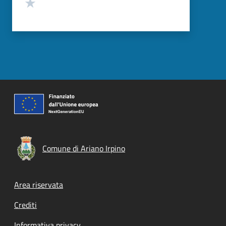
Valuta 1 stelle su 5
Comune di Ariano Irpino
Footer menu
Area riservata
Crediti
Informativa privacy