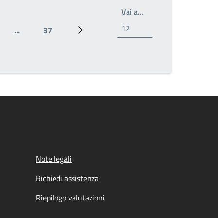
Write the page number
Vai a…
…
37
ina
Ultima pagina
Prossima pagina
Note legali
Richiedi assistenza
Riepilogo valutazioni