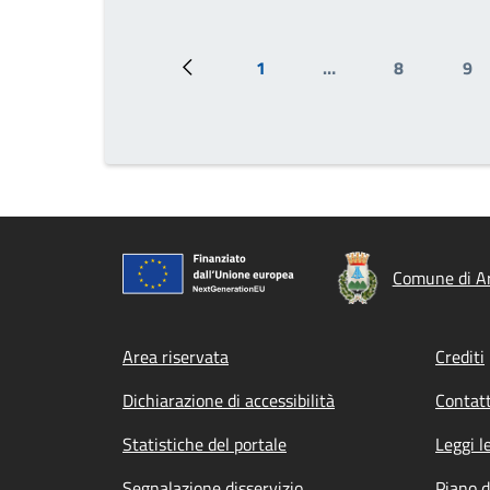
1
…
8
9
Pagina precedente
Prima pagina
Pagina
Pa
Comune di Ar
Footer menu
Area riservata
Crediti
Dichiarazione di accessibilità
Contatt
Statistiche del portale
Leggi l
Segnalazione disservizio
Piano d