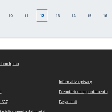
10
11
12
13
14
15
16
gina
Pagina
Pagina
Pagina attuale
Pagina
Pagina
Pagina
Pag
iano Irpino
Informativa privacy
i
Prenotazione appuntamento
e FAQ
Pagamenti
i miglioramento dei servizi