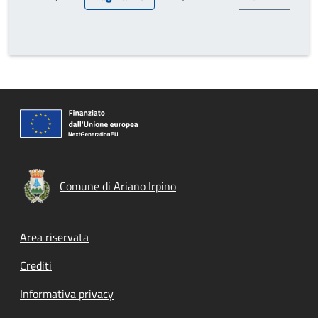
Pagina precedente
Pagina attuale
Prossima pagina
Comune di Ariano Irpino
Footer menu
Area riservata
Crediti
Informativa privacy