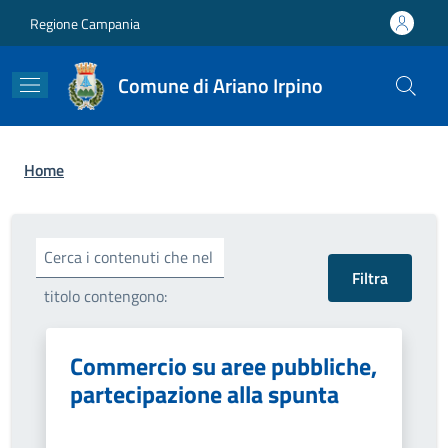
Salta al contenuto principale
Skip to footer content
Regione Campania
Comune di Ariano Irpino
Briciole di pane
Home
Cerca i contenuti che nel
titolo contengono:
Commercio su aree pubbliche,
partecipazione alla spunta