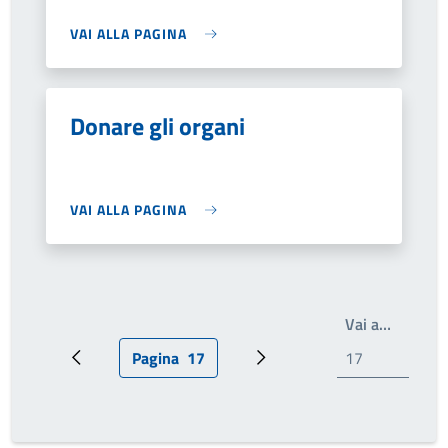
VAI ALLA PAGINA
Donare gli organi
VAI ALLA PAGINA
Write th
Vai a…
Pagina
17
Pagina precedente
Pagina attuale
Prossima pagina