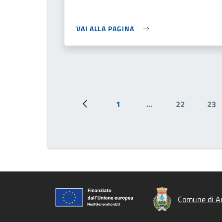
VAI ALLA PAGINA
1
…
22
23
Pagina precedente
Prima pagina
Pagina
Pa
Comune di Ar