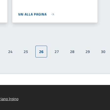
VAI ALLA PAGINA
24
25
26
27
28
29
30
gina
Pagina
Pagina
Pagina attuale
Pagina
Pagina
Pagina
Pag
iano Irpino