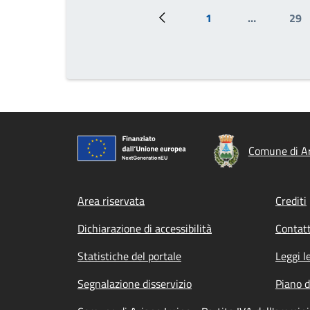
1
…
29
Pagina precedente
Prima pagina
Pa
Comune di Ar
Footer menu
Area riservata
Crediti
Dichiarazione di accessibilità
Contatt
Statistiche del portale
Leggi l
Segnalazione disservizio
Piano d