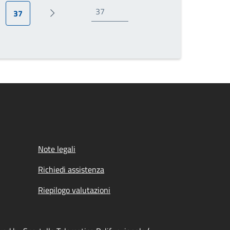
37
ina
Pagina attuale
Prossima pagina
Note legali
Richiedi assistenza
Riepilogo valutazioni