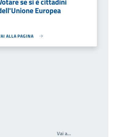
Votare se si è cittadini
dell'Unione Europea
VAI ALLA PAGINA
Write the page number you wan
Vai a…