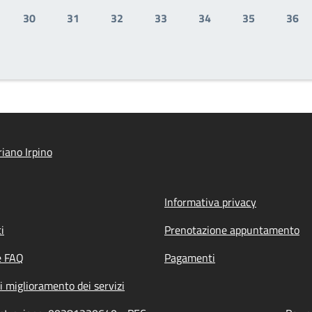
30
31
32
33
34
35
36
gina
Pagina
Pagina
Pagina
Pagina
Pagina
Pagina
Pag
iano Irpino
Informativa privacy
i
Prenotazione appuntamento
e FAQ
Pagamenti
i miglioramento dei servizi