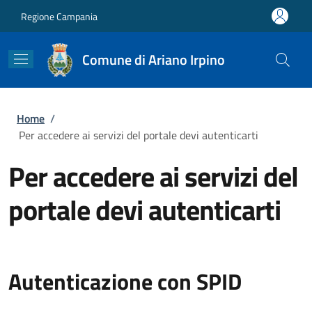
Salta al contenuto principale
Skip to footer content
Regione Campania
Comune di Ariano Irpino
Briciole di pane
Home
/
Per accedere ai servizi del portale devi autenticarti
Per accedere ai servizi del
portale devi autenticarti
Autenticazione con SPID