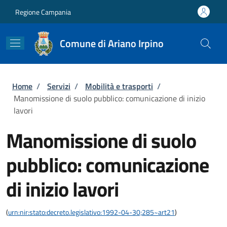
Salta al contenuto principale
Skip to footer content
Regione Campania
Comune di Ariano Irpino
Briciole di pane
Home
/
Servizi
/
Mobilità e trasporti
/
Manomissione di suolo pubblico: comunicazione di inizio
lavori
Manomissione di suolo
pubblico: comunicazione
di inizio lavori
(
urn:nir:stato:decreto.legislativo:1992-04-30;285~art21
)