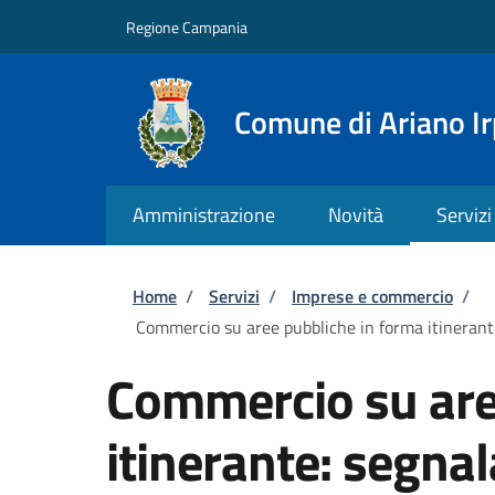
Salta al contenuto principale
Skip to footer content
Regione Campania
Comune di Ariano Ir
Amministrazione
Novità
Servizi
Briciole di pane
Home
/
Servizi
/
Imprese e commercio
/
Commercio su aree pubbliche in forma itinerante:
Commercio su are
itinerante: segnal