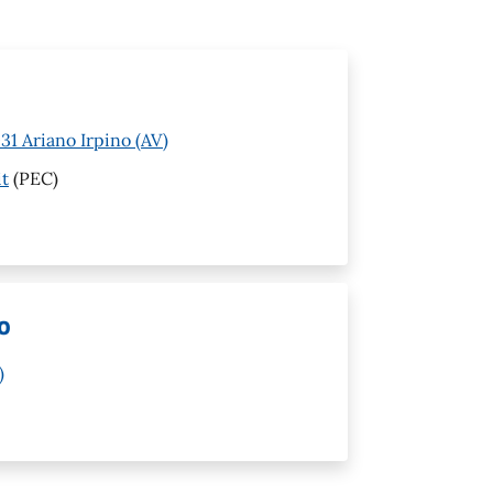
1 Ariano Irpino (AV)
it
(PEC)
o
)