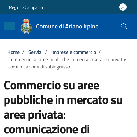
Salta al contenuto principale
Skip to footer content
Regione Campania
Comune di Ariano Irpino
Briciole di pane
Home
/
Servizi
/
Imprese e commercio
/
Commercio su aree pubbliche in mercato su area privata:
comunicazione di subingresso
Commercio su aree
pubbliche in mercato su
area privata:
comunicazione di