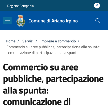
Salta al contenuto principale
Skip to footer content
Regione Campania
Comune di Ariano Irpino
Briciole di pane
Home
/
Servizi
/
Imprese e commercio
/
Commercio su aree pubbliche, partecipazione alla spunta:
comunicazione di partecipazione alla spunta
Commercio su aree
pubbliche, partecipazione
alla spunta:
comunicazione di