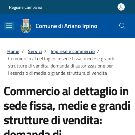
Salta al contenuto principale
Skip to footer content
Regione Campania
Comune di Ariano Irpino
Briciole di pane
Home
/
Servizi
/
Imprese e commercio
/
Commercio al dettaglio in sede fissa, medie e grandi
strutture di vendita: domanda di autorizzazione per
l'esercizio di media o grande struttura di vendita
Commercio al dettaglio in
sede fissa, medie e grandi
strutture di vendita:
domanda di