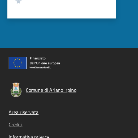
Valuta 1 stelle su 5
Comune di Ariano Irpino
Footer menu
Area riservata
Crediti
Informativa privacy