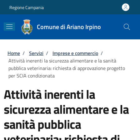
Salta al contenuto principale
Skip to footer content
Regione Campania
Comune di Ariano Irpino
Briciole di pane
Home
/
Servizi
/
Imprese e commercio
/
Attività inerenti la sicurezza alimentare e la sanità
pubblica veterinaria: richiesta di approvazione progetto
per SCIA condizionata
Attività inerenti la
sicurezza alimentare e la
sanità pubblica
veterinaria: richiesta di