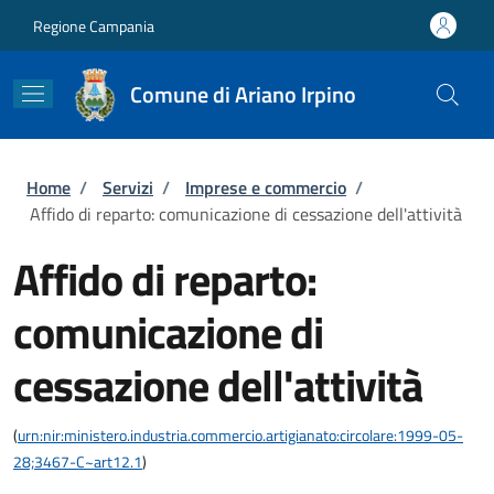
Salta al contenuto principale
Skip to footer content
Regione Campania
Comune di Ariano Irpino
Briciole di pane
Home
/
Servizi
/
Imprese e commercio
/
Affido di reparto: comunicazione di cessazione dell'attività
Affido di reparto:
comunicazione di
cessazione dell'attività
(
urn:nir:ministero.industria.commercio.artigianato:circolare:1999-05-
28;3467-C~art12.1
)