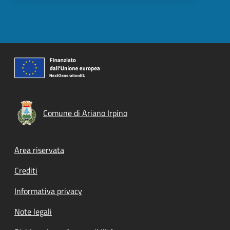
Comune di Ariano Irpino
Footer menu
Area riservata
Crediti
Informativa privacy
Note legali