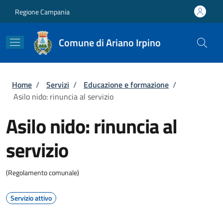
Salta al contenuto principale
Skip to footer content
Regione Campania
Comune di Ariano Irpino
Briciole di pane
Home
/
Servizi
/
Educazione e formazione
/
Asilo nido: rinuncia al servizio
Asilo nido: rinuncia al
servizio
(Regolamento comunale)
Servizio attivo