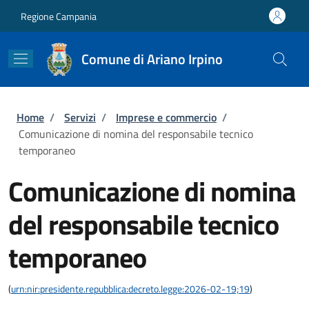
Salta al contenuto principale
Skip to footer content
Regione Campania
Comune di Ariano Irpino
Briciole di pane
Home
/
Servizi
/
Imprese e commercio
/
Comunicazione di nomina del responsabile tecnico
temporaneo
Comunicazione di nomina
del responsabile tecnico
temporaneo
(
urn:nir:presidente.repubblica:decreto.legge:2026-02-19;19
)