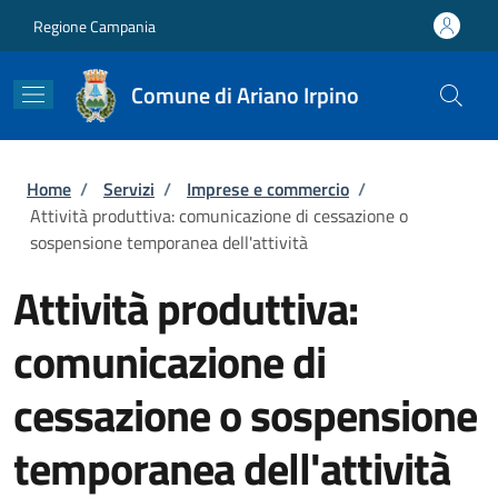
Salta al contenuto principale
Skip to footer content
Regione Campania
Comune di Ariano Irpino
Briciole di pane
Home
/
Servizi
/
Imprese e commercio
/
Attività produttiva: comunicazione di cessazione o
sospensione temporanea dell'attività
Attività produttiva:
comunicazione di
cessazione o sospensione
temporanea dell'attività