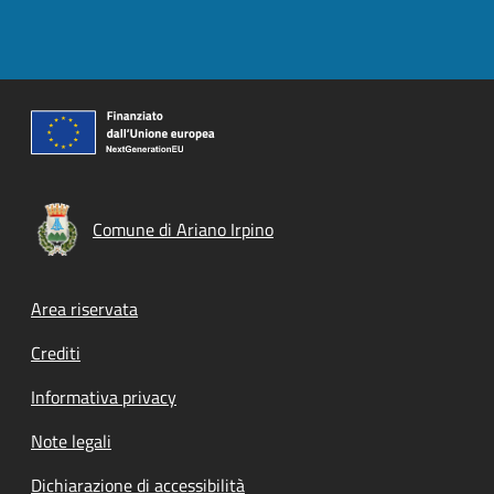
Comune di Ariano Irpino
Footer menu
Area riservata
Crediti
Informativa privacy
Note legali
Dichiarazione di accessibilità