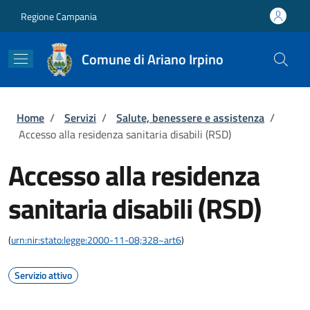
Salta al contenuto principale
Skip to footer content
Regione Campania
Comune di Ariano Irpino
Briciole di pane
Home
/
Servizi
/
Salute, benessere e assistenza
/
Accesso alla residenza sanitaria disabili (RSD)
Accesso alla residenza
sanitaria disabili (RSD)
(
urn:nir:stato:legge:2000-11-08;328~art6
)
Servizio attivo