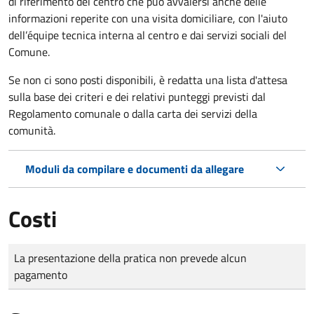
di riferimento del centro che può avvalersi anche delle
informazioni reperite con una visita domiciliare, con l'aiuto
dell’équipe tecnica interna al centro e dai servizi sociali del
Comune.
Se non ci sono posti disponibili, è redatta una lista d'attesa
sulla base dei criteri e dei relativi punteggi previsti dal
Regolamento comunale o dalla carta dei servizi della
comunità.
Moduli da compilare e documenti da allegare
Costi
Tipo di pagamento
Importo
La presentazione della pratica non prevede alcun
pagamento