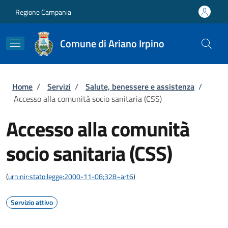
Salta al contenuto principale
Skip to footer content
Regione Campania
Comune di Ariano Irpino
Briciole di pane
Home
/
Servizi
/
Salute, benessere e assistenza
/
Accesso alla comunità socio sanitaria (CSS)
Accesso alla comunità
socio sanitaria (CSS)
(
urn:nir:stato:legge:2000-11-08;328~art6
)
Servizio attivo