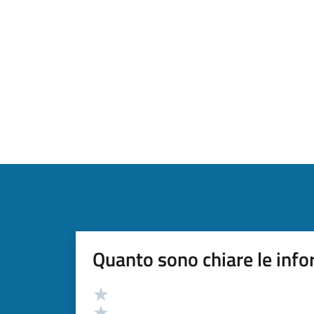
Quanto sono chiare le info
Valutazione
Valuta 5 stelle su 5
Valuta 4 stelle su 5