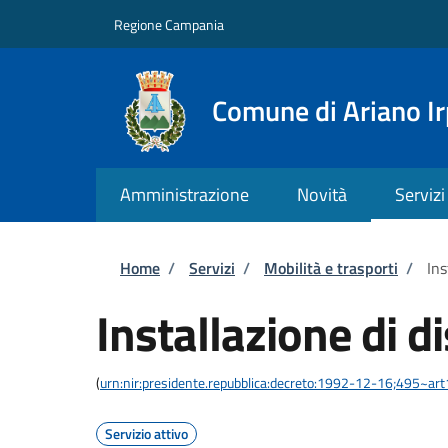
Salta al contenuto principale
Skip to footer content
Regione Campania
Comune di Ariano Ir
Amministrazione
Novità
Servizi
Briciole di pane
Home
/
Servizi
/
Mobilità e trasporti
/
Ins
Installazione di d
(
urn:nir:presidente.repubblica:decreto:1992-12-16;495~ar
Servizio attivo