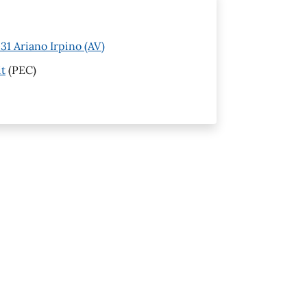
1 Ariano Irpino (AV)
it
(PEC)