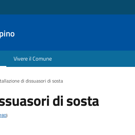
pino
Vivere il Comune
tallazione di dissuasori di sosta
issuasori di sosta
t180
)