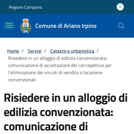
Salta al contenuto principale
Skip to footer content
Regione Campania
Comune di Ariano Irpino
Briciole di pane
Home
/
Servizi
/
Catasto e urbanistica
/
Risiedere in un alloggio di edilizia convenzionata:
comunicazione di accettazione del corrispettivo per
l’eliminazione dei vincoli di vendita o locazione
convenzionali
Risiedere in un alloggio di
edilizia convenzionata:
comunicazione di