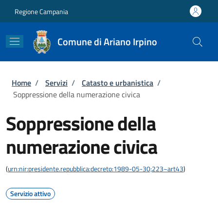
Salta al contenuto principale
Skip to footer content
Regione Campania
Comune di Ariano Irpino
Briciole di pane
Home
/
Servizi
/
Catasto e urbanistica
/
Soppressione della numerazione civica
Soppressione della
numerazione civica
(
urn:nir:presidente.repubblica:decreto:1989-05-30;223~art43
)
Servizio attivo