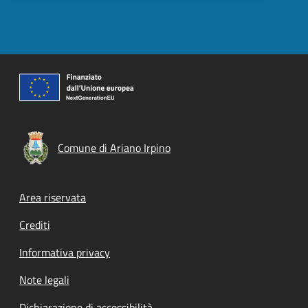
Comune di Ariano Irpino
Footer menu
Area riservata
Crediti
Informativa privacy
Note legali
Dichiarazione di accessibilità