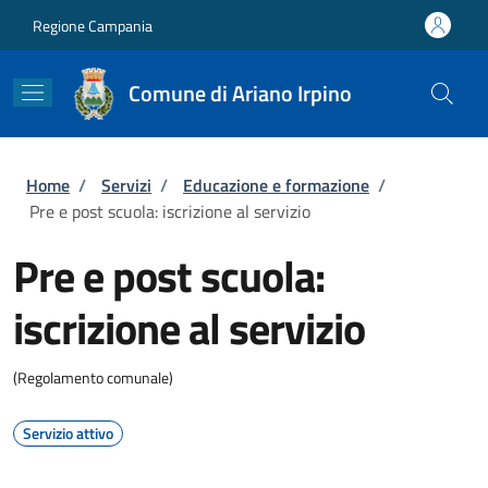
Salta al contenuto principale
Skip to footer content
Regione Campania
Comune di Ariano Irpino
Briciole di pane
Home
/
Servizi
/
Educazione e formazione
/
Pre e post scuola: iscrizione al servizio
Pre e post scuola:
iscrizione al servizio
(Regolamento comunale)
Servizio attivo