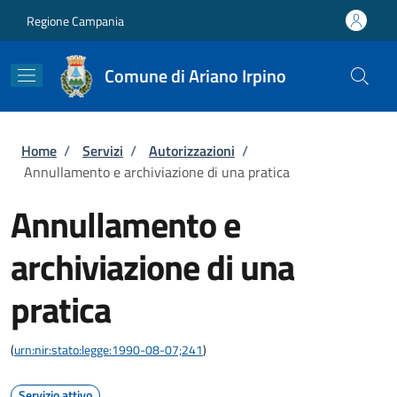
Salta al contenuto principale
Skip to footer content
Regione Campania
Comune di Ariano Irpino
Briciole di pane
Home
/
Servizi
/
Autorizzazioni
/
Annullamento e archiviazione di una pratica
Annullamento e
archiviazione di una
pratica
(
urn:nir:stato:legge:1990-08-07;241
)
Servizio attivo