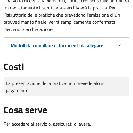
Una volta ricevuta la domanda, l'ufficio responsabile annullerà
immediatamente l'istruttoria e archivierà la pratica. Per
l’istruttoria delle pratiche che prevedono l'emissione di un
provvedimento finale, verrà semplicemente confermata
l'avvenuta archiviazione.
Moduli da compilare e documenti da allegare
Costi
Tipo di pagamento
Importo
La presentazione della pratica non prevede alcun
pagamento
Cosa serve
Per accedere al servizio, assicurati di avere: