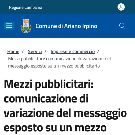
Salta al contenuto principale
Skip to footer content
Regione Campania
Comune di Ariano Irpino
Briciole di pane
Home
/
Servizi
/
Imprese e commercio
/
Mezzi pubblicitari: comunicazione di variazione del
messaggio esposto su un mezzo pubblicitario
Mezzi pubblicitari:
comunicazione di
variazione del messaggio
esposto su un mezzo