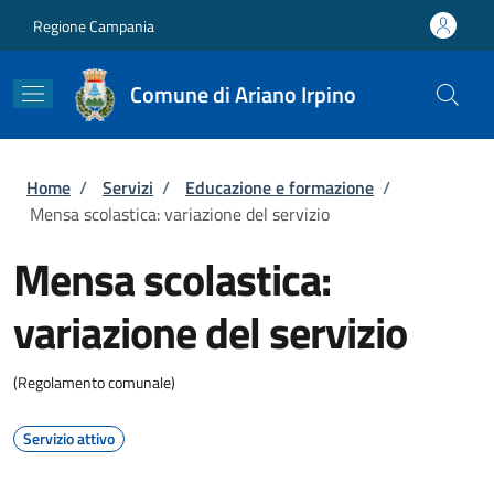
Salta al contenuto principale
Skip to footer content
Regione Campania
Comune di Ariano Irpino
Briciole di pane
Home
/
Servizi
/
Educazione e formazione
/
Mensa scolastica: variazione del servizio
Mensa scolastica:
variazione del servizio
(Regolamento comunale)
Servizio attivo