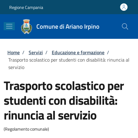
Salta al contenuto principale
Skip to footer content
Regione Campania
Comune di Ariano Irpino
Briciole di pane
Home
/
Servizi
/
Educazione e formazione
/
Trasporto scolastico per studenti con disabilità: rinuncia al
servizio
Trasporto scolastico per
studenti con disabilità:
rinuncia al servizio
(Regolamento comunale)