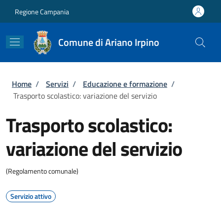
Salta al contenuto principale
Skip to footer content
Regione Campania
Comune di Ariano Irpino
Briciole di pane
Home
/
Servizi
/
Educazione e formazione
/
Trasporto scolastico: variazione del servizio
Trasporto scolastico:
variazione del servizio
(Regolamento comunale)
Servizio attivo