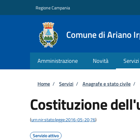
Salta al contenuto principale
Skip to footer content
Regione Campania
Comune di Ariano Ir
Amministrazione
Novità
Servizi
Briciole di pane
Home
/
Servizi
/
Anagrafe e stato civile
/
Costituzione dell'
(
urn:nir:stato:legge:2016-05-20;76
)
Servizio attivo