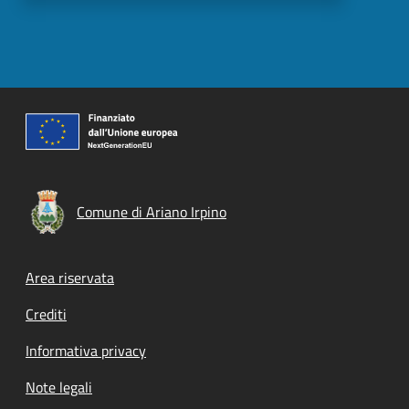
Comune di Ariano Irpino
Footer menu
Area riservata
Crediti
Informativa privacy
Note legali