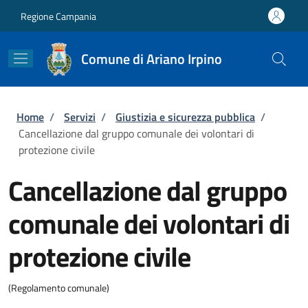
Salta al contenuto principale
Skip to footer content
Regione Campania
Comune di Ariano Irpino
Briciole di pane
Home
/
Servizi
/
Giustizia e sicurezza pubblica
/
Cancellazione dal gruppo comunale dei volontari di
protezione civile
Cancellazione dal gruppo
comunale dei volontari di
protezione civile
(Regolamento comunale)