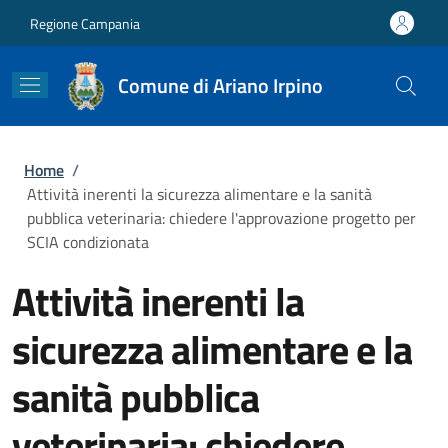
Salta al contenuto principale
Skip to footer content
Regione Campania
Comune di Ariano Irpino
Briciole di pane
Home
/
Attività inerenti la sicurezza alimentare e la sanità
pubblica veterinaria: chiedere l'approvazione progetto per
SCIA condizionata
Attività inerenti la
sicurezza alimentare e la
sanità pubblica
veterinaria: chiedere