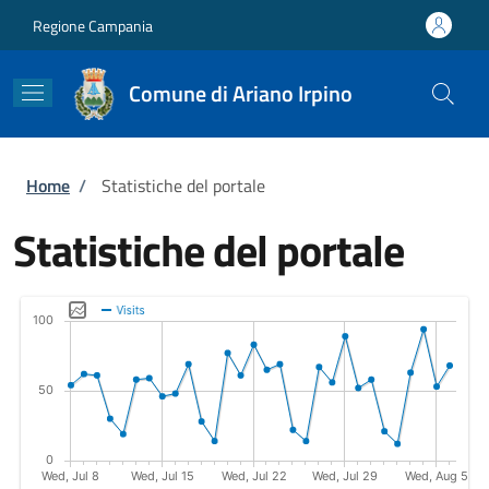
Salta al contenuto principale
Skip to footer content
Regione Campania
Comune di Ariano Irpino
Briciole di pane
Home
/
Statistiche del portale
Statistiche del portale