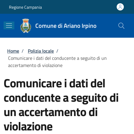
Salta al contenuto principale
Skip to footer content
Regione Campania
Comune di Ariano Irpino
Briciole di pane
Home
/
Polizia locale
/
Comunicare i dati del conducente a seguito di un
accertamento di violazione
Comunicare i dati del
conducente a seguito di
un accertamento di
violazione