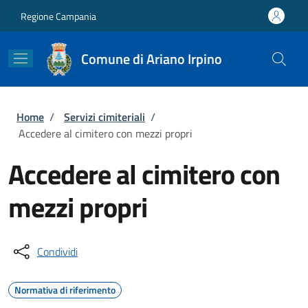
Salta al contenuto principale
Skip to footer content
Regione Campania
Comune di Ariano Irpino
Briciole di pane
Home
/
Servizi cimiteriali
/
Accedere al cimitero con mezzi propri
Accedere al cimitero con
mezzi propri
Condividi
Normativa di riferimento