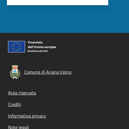
Comune di Ariano Irpino
Footer menu
Area riservata
Crediti
Informativa privacy
Note legali