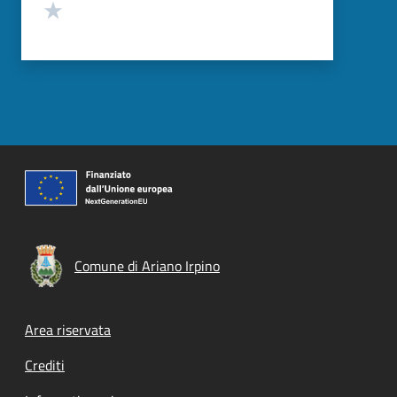
Valuta 1 stelle su 5
Comune di Ariano Irpino
Footer menu
Area riservata
Crediti