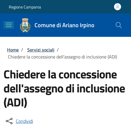
Salta al contenuto principale
Skip to footer content
Regione Campania
Comune di Ariano Irpino
Briciole di pane
Home
/
Servizi sociali
/
Chiedere la concessione dell'assegno di inclusione (ADI)
Chiedere la concessione
dell'assegno di inclusione
(ADI)
Condividi