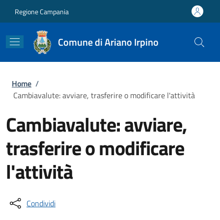
Salta al contenuto principale
Skip to footer content
Regione Campania
Comune di Ariano Irpino
Briciole di pane
Home
/
Cambiavalute: avviare, trasferire o modificare l'attività
Cambiavalute: avviare,
trasferire o modificare
l'attività
Condividi