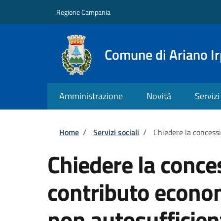
Salta al contenuto principale
Skip to footer content
Regione Campania
Comune di Ariano Ir
Amministrazione
Novità
Servizi
Briciole di pane
Home
/
Servizi sociali
/
Chiedere la concess
Chiedere la conce
contributo econom
non autosufficien