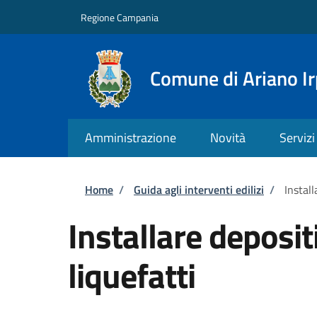
Salta al contenuto principale
Skip to footer content
Regione Campania
Comune di Ariano Ir
Amministrazione
Novità
Servizi
Briciole di pane
Home
/
Guida agli interventi edilizi
/
Install
Installare depositi
liquefatti