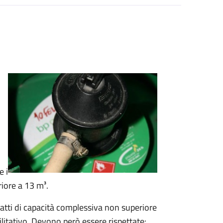
e i
iore a 13 m³.
uefatti di capacità complessiva non superiore
litativo. Devono però essere rispettate: