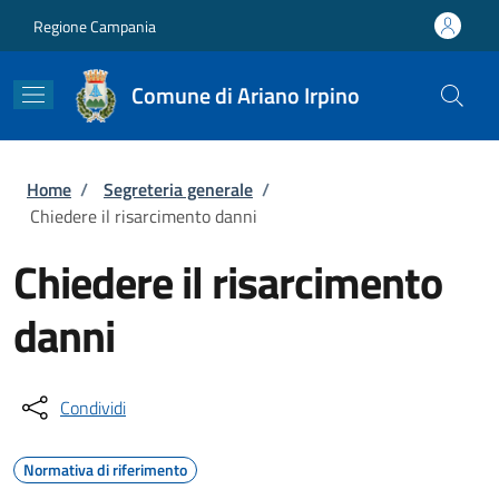
Salta al contenuto principale
Skip to footer content
Regione Campania
Comune di Ariano Irpino
Briciole di pane
Home
/
Segreteria generale
/
Chiedere il risarcimento danni
Chiedere il risarcimento
danni
Condividi
Normativa di riferimento