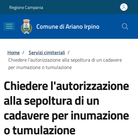
Salta al contenuto principale
Skip to footer content
Regione Campania
Comune di Ariano Irpino
Briciole di pane
Home
/
Servizi cimiteriali
/
Chiedere l'autorizzazione alla sepoltura di un cadavere
per inumazione o tumulazione
Chiedere l'autorizzazione
alla sepoltura di un
cadavere per inumazione
o tumulazione