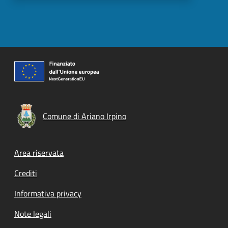
Comune di Ariano Irpino
Footer menu
Area riservata
Crediti
Informativa privacy
Note legali