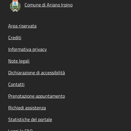
Comune di Ariano Irpino
Footer menu
Area riservata
Crediti
Informativa privacy
Note legali
Dichiarazione di accessibilità
Contatti
Prenotazione appuntamento
Richiedi assistenza
Statistiche del portale
Leggi le FAQ