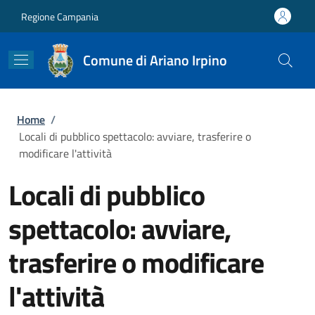
Salta al contenuto principale
Skip to footer content
Regione Campania
Comune di Ariano Irpino
Briciole di pane
Home
/
Locali di pubblico spettacolo: avviare, trasferire o
modificare l'attività
Locali di pubblico
spettacolo: avviare,
trasferire o modificare
l'attività