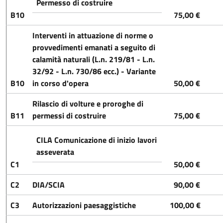
Permesso di costruire
B10
75,00 €
Interventi in attuazione di norme o
provvedimenti emanati a seguito di
calamità naturali (L.n. 219/81 - L.n.
32/92 - L.n. 730/86 ecc.) - Variante
B10
in corso d'opera
50,00 €
Rilascio di volture e proroghe di
B11
permessi di costruire
75,00 €
CILA Comunicazione di inizio lavori
asseverata
C1
50,00 €
C2
DIA/SCIA
90,00 €
C3
Autorizzazioni paesaggistiche
100,00 €