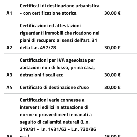
Certificati di destinazione urbanistica
A1
- con certificazione storica
30,00 €
Certificazioni ed attestazioni
riguardanti immobili che ricadono nei
piani di recupero ai sensi dell'art. 31
A2
della L.n. 457/78
30,00 €
Certificazioni per IVA agevolata per
abitazioni non di lusso, prima casa,
A3
detrazioni fiscali ecc
30,00 €
A4
Certificato di destinazione d'uso
30,00 €
Certificazioni varie connesse a
interventi edilizi in attuazione di
norme o provvedimenti emanati a
seguito di callamità naturali (L.n.
219/81 - l.n. 1431/62 - L.n. 730/86
A5
ecc.)
15,00 €