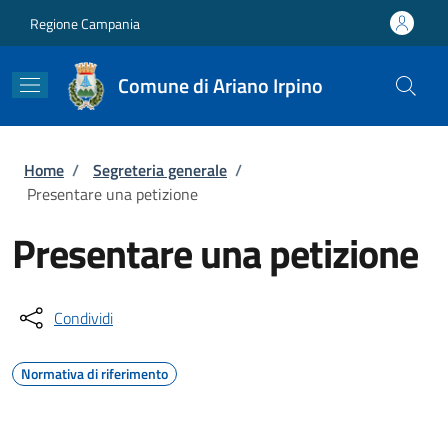
Salta al contenuto principale
Skip to footer content
Regione Campania
Comune di Ariano Irpino
Briciole di pane
Home
/
Segreteria generale
/
Presentare una petizione
Presentare una petizione
Condividi
Normativa di riferimento