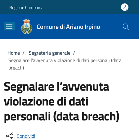
Salta al contenuto principale
Skip to footer content
Regione Campania
Comune di Ariano Irpino
Briciole di pane
Home
/
Segreteria generale
/
Segnalare l’avvenuta violazione di dati personali (data
breach)
Segnalare l’avvenuta
violazione di dati
personali (data breach)
Condividi