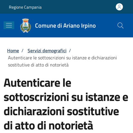
Salta al contenuto principale
Skip to footer content
Regione Campania
Comune di Ariano Irpino
Briciole di pane
Home
/
Servizi demografici
/
Autenticare le sottoscrizioni su istanze e dichiarazioni
sostitutive di atto di notorietà
Autenticare le
sottoscrizioni su istanze e
dichiarazioni sostitutive
di atto di notorietà