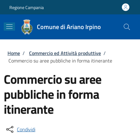
Salta al contenuto principale
Skip to footer content
Regione Campania
Comune di Ariano Irpino
Briciole di pane
Home
/
Commercio ed Attività produttive
/
Commercio su aree pubbliche in forma itinerante
Commercio su aree
pubbliche in forma
itinerante
Condividi