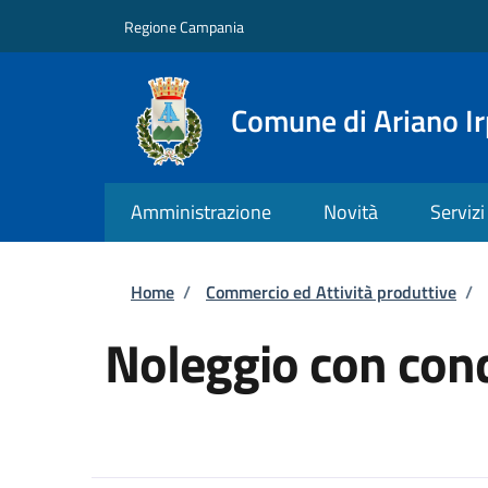
Salta al contenuto principale
Skip to footer content
Regione Campania
Comune di Ariano Ir
Amministrazione
Novità
Servizi
Briciole di pane
Home
/
Commercio ed Attività produttive
/
Noleggio con con