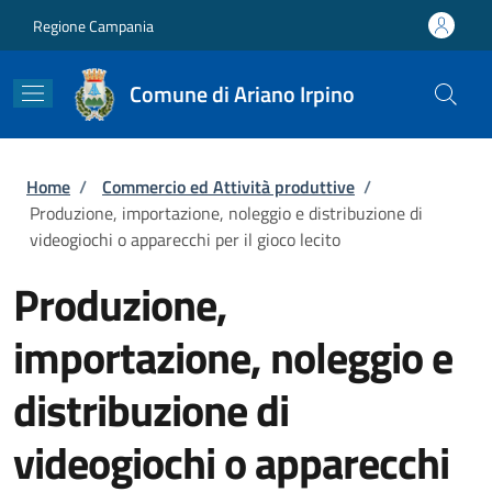
Salta al contenuto principale
Skip to footer content
Regione Campania
Comune di Ariano Irpino
Briciole di pane
Home
/
Commercio ed Attività produttive
/
Produzione, importazione, noleggio e distribuzione di
videogiochi o apparecchi per il gioco lecito
Produzione,
importazione, noleggio e
distribuzione di
videogiochi o apparecchi