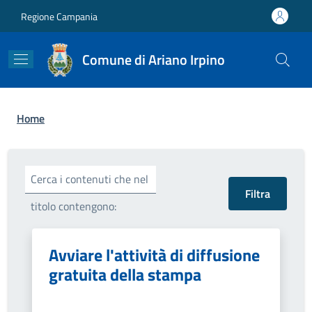
Salta al contenuto principale
Skip to footer content
Regione Campania
Comune di Ariano Irpino
Briciole di pane
Home
Cerca i contenuti che nel
titolo contengono:
Avviare l'attività di diffusione
gratuita della stampa