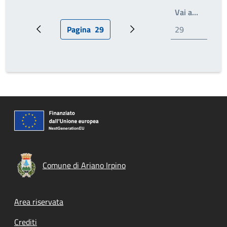
Write th
Vai a…
Pagina
29
Pagina precedente
Pagina attuale
Prossima pagina
Comune di Ariano Irpino
Footer menu
Area riservata
Crediti