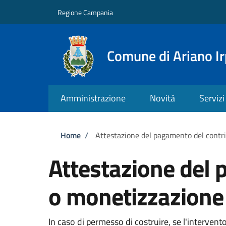
Salta al contenuto principale
Skip to footer content
Regione Campania
Comune di Ariano Ir
Amministrazione
Novità
Servizi
Briciole di pane
Home
/
Attestazione del pagamento del contri
Attestazione del 
o monetizzazione 
In caso di permesso di costruire, se l'interve